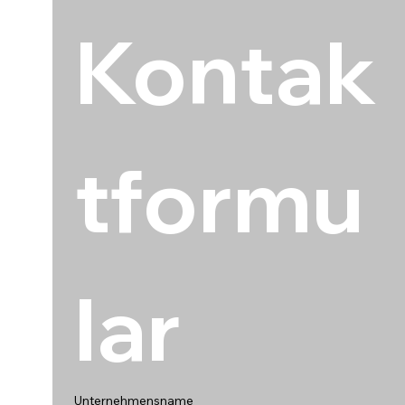
Kontak
tformu
lar
Unternehmensname