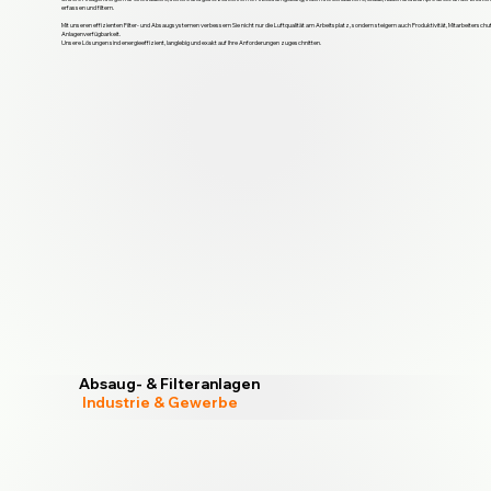
erfassen und filtern.
Mit unseren effizienten Filter- und Absaugsystemen verbessern Sie nicht nur die Luftqualität am Arbeitsplatz, sondern steigern auch Produktivität, Mitarbeitersch
Anlagenverfügbarkeit.
Unsere Lösungen sind energieeffizient, langlebig und exakt auf Ihre Anforderungen zugeschnitten.
Absaug- & Filteranlagen
Industrie & Gewerbe