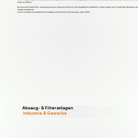
erfassen und filtern.
Mit unseren effizienten Filter- und Absaugsystemen verbessern Sie nicht nur die Luftqualität am Arbeitsplatz, sondern steigern auch Produktivität, Mitarbeitersch
Anlagenverfügbarkeit.
Unsere Lösungen sind energieeffizient, langlebig und exakt auf Ihre Anforderungen zugeschnitten.
Absaug- & Filteranlagen
Industrie & Gewerbe