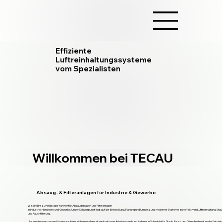
Effiziente
Luftreinhaltungssysteme
vom Spezialisten
Willkommen bei TECAU
Absaug- & Filteranlagen für Industrie & Gewerbe
Wir sind Ihr zuverlässiger Partner für Absauganlagen und Filteranlagen
in Industrie, Handwerk und Gewerbe. Unser Schwerpunkt liegt auf der Entwicklung, Planung und Umsetzung moderner Systeme zur effektiven Luftreinhaltung, St
und Rauchfilterung.
Unsere Anlagen sorgen für eine saubere, sichere und gesetzeskonforme Arbeitsumgebung, indem sie Schadstoffe, Staub, Rauch und Dämpfe direkt an der Entste